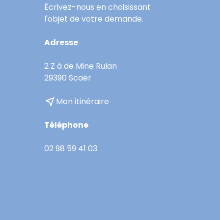
Écrivez-nous en choisissant
l'objet de votre demande.
Adresse
2 Z à de Mine Rulan
29390 Scaër
near_me
Mon itinéraire
Téléphone
02 98 59 41 03