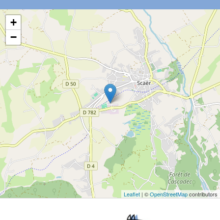
+
−
Leaflet
| ©
OpenStreetMap
contributors